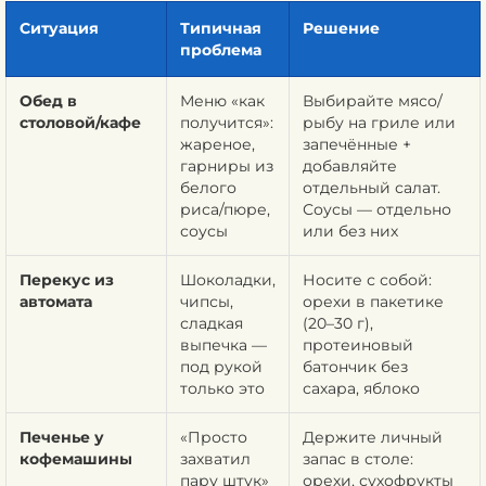
Ситуация
Типичная
Решение
проблема
Обед в
Меню «как
Выбирайте мясо/
столовой/кафе
получится»:
рыбу на гриле или
жареное,
запечённые +
гарниры из
добавляйте
белого
отдельный салат.
риса/пюре,
Соусы — отдельно
соусы
или без них
Перекус из
Шоколадки,
Носите с собой:
автомата
чипсы,
орехи в пакетике
сладкая
(20–30 г),
выпечка —
протеиновый
под рукой
батончик без
только это
сахара, яблоко
Печенье у
«Просто
Держите личный
кофемашины
захватил
запас в столе:
пару штук»
орехи, сухофрукты