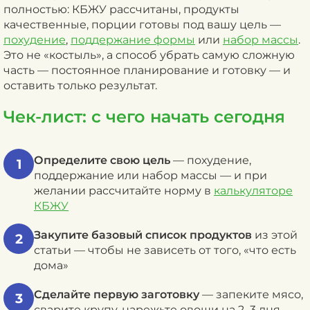
полностью: КБЖУ рассчитаны, продукты
качественные, порции готовы под вашу цель —
похудение
,
поддержание формы
или
набор массы
.
Это не «костыль», а способ убрать самую сложную
часть — постоянное планирование и готовку — и
оставить только результат.
Чек-лист: с чего начать сегодня
Определите свою цель
— похудение,
1
поддержание или набор массы — и при
желании рассчитайте норму в
калькуляторе
КБЖУ
Закупите базовый список продуктов
из этой
2
статьи — чтобы не зависеть от того, «что есть
дома»
Сделайте первую заготовку
— запеките мясо,
3
сварите крупу, нарежьте овощи на 2–3 дня