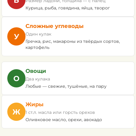
Б
Размер ладони, толщина — с палец
Курица, рыба, говядина, яйца, творог
Сложные углеводы
Один кулак
У
Гречка, рис, макароны из твёрдых сортов,
картофель
Овощи
О
Два кулака
Любые — свежие, тушёные, на пару
Жиры
Ж
1 ст.л. масла или горсть орехов
Оливковое масло, орехи, авокадо