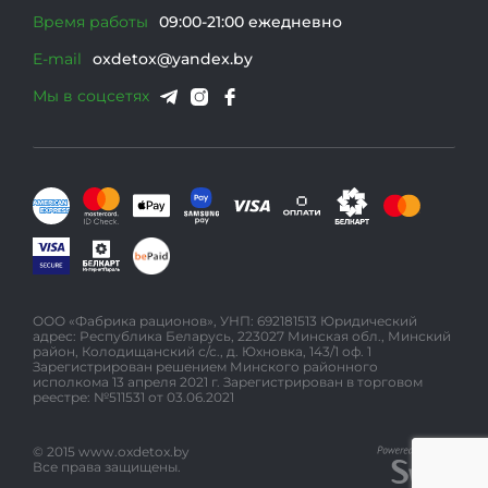
Время работы
09:00-21:00 ежедневно
E-mail
oxdetox@yandex.by
Мы в соцсетях
ООО «Фабрика рационов», УНП: 692181513 Юридический
адрес: Республика Беларусь, 223027 Минская обл., Минский
район, Колодищанский с/с., д. Юхновка, 143/1 оф. 1
Зарегистрирован решением Минского районного
исполкома 13 апреля 2021 г. Зарегистрирован в торговом
реестре: №511531 от 03.06.2021
© 2015 www.oxdetox.by
Все права защищены.