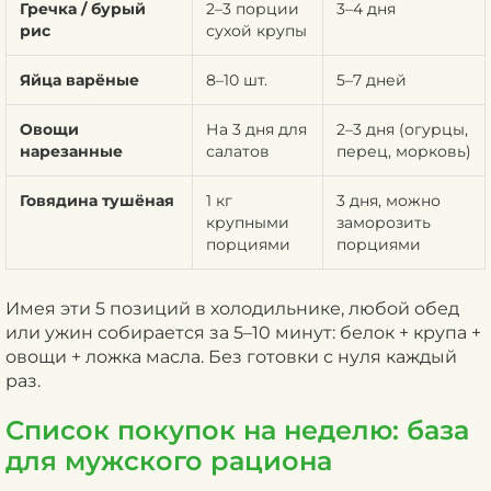
Гречка / бурый
2–3 порции
3–4 дня
рис
сухой крупы
Яйца варёные
8–10 шт.
5–7 дней
Овощи
На 3 дня для
2–3 дня (огурцы,
нарезанные
салатов
перец, морковь)
Говядина тушёная
1 кг
3 дня, можно
крупными
заморозить
порциями
порциями
Имея эти 5 позиций в холодильнике, любой обед
или ужин собирается за 5–10 минут: белок + крупа +
овощи + ложка масла. Без готовки с нуля каждый
раз.
Список покупок на неделю: база
для мужского рациона