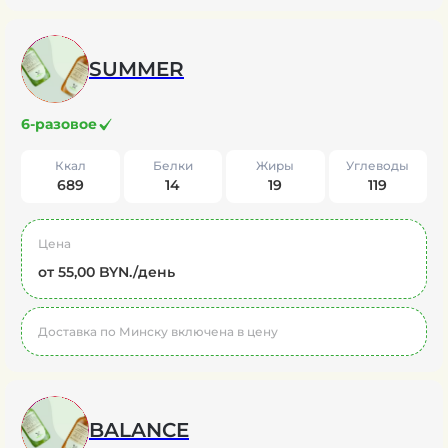
SUMMER
6-разовое
Ккал
Белки
Жиры
Углеводы
689
14
19
119
Цена
от 55,00 BYN./день
Доставка по Минску включена в цену
BALANCE