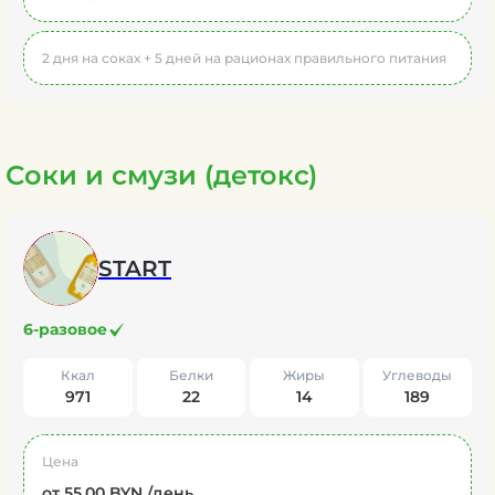
2 дня на соках + 5 дней на рационах правильного питания
Соки и смузи (детокс)
START
6-разовое
Ккал
Белки
Жиры
Углеводы
971
22
14
189
Цена
от 55,00 BYN./день