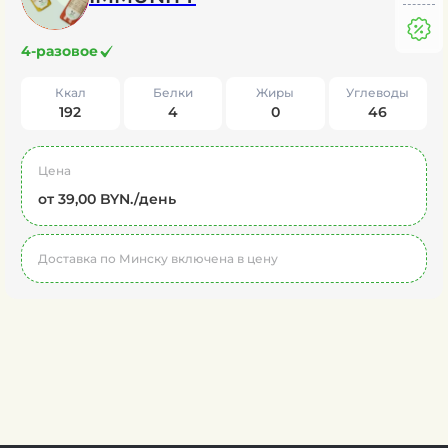
4-разовое
Ккал
Белки
Жиры
Углеводы
192
4
0
46
Цена
от 39,00 BYN./день
Доставка по Минску включена в цену