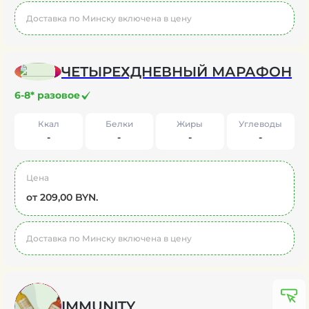
Доставка по Минску включена в цену
ЧЕТЫРЕХДНЕВНЫЙ МАРАФОН
6-8* разовое
Ккал
Белки
Жиры
Углеводы
-
-
-
-
Цена
от 209,00 BYN.
Доставка по Минску включена в цену
IMMUNITY