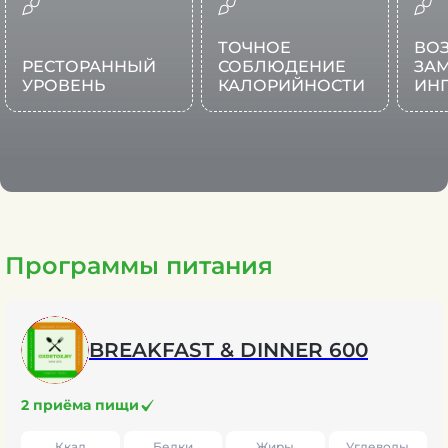
ТОЧНОЕ
ВО
РЕСТОРАННЫЙ
СОБЛЮДЕНИЕ
ЗА
УРОВЕНЬ
КАЛОРИЙНОСТИ
ИН
Программы питания
BREAKFAST & DINNER 600
2 приёма пищи
Ккал
Белки
Жиры
Углеводы