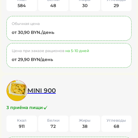
584
48
30
29
Обычная цена
от 30,90 BYN./день
Цена при заказе рационов
на 5-10 дней
от 29,90 BYN/день
MINI 900
3 приёма пищи
Ккал
Белки
Жиры
Углеводы
911
72
38
68