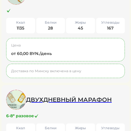
Ккал
Белки
Жиры
Углеводы
1135
28
45
167
Цена
от 60,00 BYN./день
Доставка по Минску включена в цену
ДВУХДНЕВНЫЙ МАРАФОН
6-8* разовое
Ккал
Белки
Жиры
Углеводы