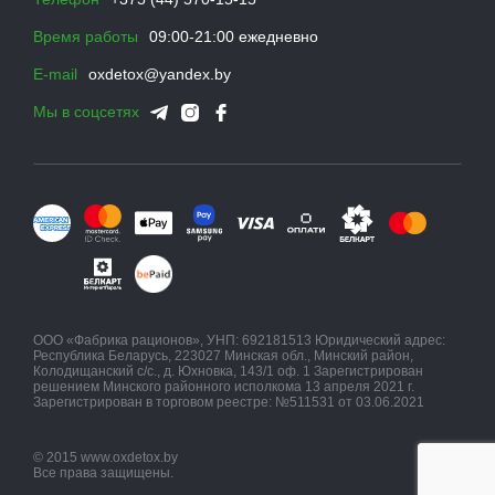
Время работы
09:00-21:00 ежедневно
E-mail
oxdetox@yandex.by
Мы в соцсетях
ООО «Фабрика рационов», УНП: 692181513 Юридический адрес:
Республика Беларусь, 223027 Минская обл., Минский район,
Колодищанский с/с., д. Юхновка, 143/1 оф. 1 Зарегистрирован
решением Минского районного исполкома 13 апреля 2021 г.
Зарегистрирован в торговом реестре: №511531 от 03.06.2021
© 2015 www.oxdetox.by
Все права защищены.