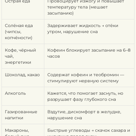
Острая еда
Провоцирует изжогу и повышает
температуру тела (мешает
засыпанию)
Солёная еда
Задерживает жидкость → отёки
(чипсы,
утром, нарушение сна
копчёности)
Кофе, чёрный
Кофеин блокирует засыпание на 6–8
чай,
часов
энергетики
Шоколад, какао
Содержат кофеин и теобромин —
стимулируют нервную систему
Алкоголь
Кажется, что помогает заснуть, но
разрушает фазу глубокого сна
Газированные
Вздутие, дискомфорт в желудке,
напитки
нарушение сна
Макароны,
Быстрые углеводы → скачок сахара и