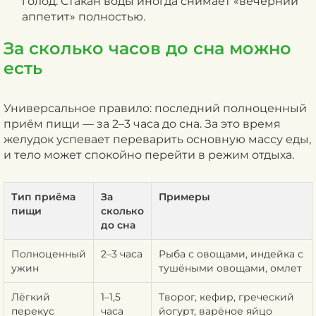
голод. Стакан воды иногда снимает «вечерний
аппетит» полностью.
За сколько часов до сна можно
есть
Универсальное правило: последний полноценный
приём пищи — за 2–3 часа до сна. За это время
желудок успевает переварить основную массу еды,
и тело может спокойно перейти в режим отдыха.
Тип приёма
За
Примеры
пищи
сколько
до сна
Полноценный
2–3 часа
Рыба с овощами, индейка с
ужин
тушёными овощами, омлет
Лёгкий
1–1,5
Творог, кефир, греческий
перекус
часа
йогурт, варёное яйцо