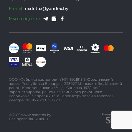
E-mail
oxdetox@yandex.by
Мы в соцсетях
ООО «Фабрика рационов», УНП: 692181513 Юридический
адрес: Республика Беларусь, 223027 Минская обл., Минский
район, Колодищанский с/с., д. Юхновка, 143/1 оф. 1
Зарегистрирован решением Минского районного
исполкома 13 апреля 2021 г. Зарегистрирован в торговом
реестре: №511531 от 03.06.2021
© 2015 www.oxdetox.by
Все права защищены.