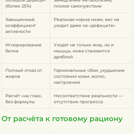
большой дефицит
замедление метаболизма,
(более 25%)
плохое самочувствие
Завышенный
Реальная норма ниже, вес не
коэффициент
уходит даже на «дефиците»
активности
Игнорирование
Уходят не только жир, но и
белка
мышцы, кожа становится
дряблой
Полный отказ от
Гормональные сбои, ухудшение
жиров
состояния кожи, волос,
настроения
Расчёт «на глаз»,
Несоответствие реальности —
без формулы
отсутствие прогресса
От расчёта к готовому рациону