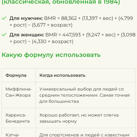
(классическая, обновлённая в 1984)
Для мужчин:
BMR = 88,362 + (13,397 × вес) + (4,799
× рост) − (5,677 × возраст)
Для женщин:
BMR = 447,593 + (9,247 × вес) + (3,098
× рост) − (4,330 × возраст)
Какую формулу использовать
Формула
Когда использовать
Миффлина-
Универсальный выбор для людей со
Сан-Жеора
средним телосложением. Самая точная
для большинства
Харриса-
Хорошо работает, но может слегка
Бенедикта
завышать норму
Кэтча-
Для спортсменов и людей с известным