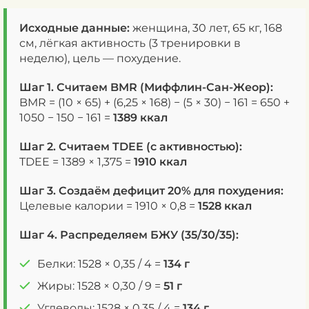
Исходные данные:
женщина, 30 лет, 65 кг, 168
см, лёгкая активность (3 тренировки в
неделю), цель — похудение.
Шаг 1. Считаем BMR (Миффлин-Сан-Жеор):
BMR = (10 × 65) + (6,25 × 168) − (5 × 30) − 161 = 650 +
1050 − 150 − 161 =
1389 ккал
Шаг 2. Считаем TDEE (с активностью):
TDEE = 1389 × 1,375 =
1910 ккал
Шаг 3. Создаём дефицит 20% для похудения:
Целевые калории = 1910 × 0,8 =
1528 ккал
Шаг 4. Распределяем БЖУ (35/30/35):
Белки: 1528 × 0,35 / 4 =
134 г
Жиры: 1528 × 0,30 / 9 =
51 г
Углеводы: 1528 × 0,35 / 4 =
134 г