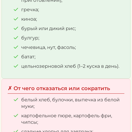
приготовления);
гречка;
киноа;
бурый или дикий рис;
булгур;
чечевица, нут, фасоль;
батат;
цельнозерновой хлеб (1–2 куска в день).
✗ От чего отказаться или сократить
белый хлеб, булочки, выпечка из белой
муки;
картофельное пюре, картофель фри,
чипсы;
сладкие хлопья для завтрака;