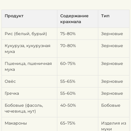
Продукт
Содержание
Тип
крахмала
Рис (белый, бурый)
75–80%
Зерновые
Кукуруза, кукурузная
70–80%
Зерновые
мука
Пшеница, пшеничная
60–75%
Зерновые
мука
Овёс
55–65%
Зерновые
Гречка
55–60%
Зерновые
Бобовые (фасоль,
40–50%
Бобовые
чечевица, нут)
Макароны
65–75%
Изделия из
муки