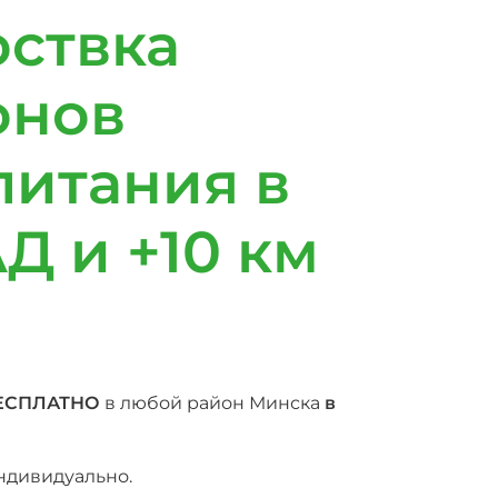
оствка
онов
питания в
Д и +10 км
ЕСПЛАТНО
в любой район Минска
в
индивидуально.