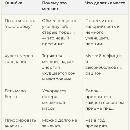
Ошибка
Почему это
Что делать вместо
мешает
Пытаться есть
Обмен веществ
Пересчитать
“по-старому”
уже другой,
калорийность и
старые порции
немного
— это новый
уменьшить
профицит
порции
Худеть через
Теряются
Мягкий дефицит
голодание
мышцы, падает
и
энергия,
высокобелковый
ухудшается сон
рацион
и настроение
Есть мало
Ускоряется
Белок —
белка
потеря
приоритет в
мышечной
каждом основном
массы
приёме пищи
Игнорировать
Можно долго не
Раз в год
анализы
замечать
проверять