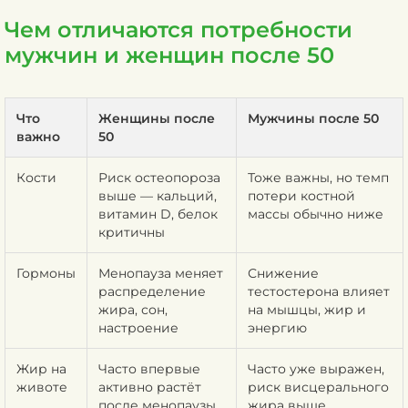
Чем отличаются потребности
мужчин и женщин после 50
Что
Женщины после
Мужчины после 50
важно
50
Кости
Риск остеопороза
Тоже важны, но темп
выше — кальций,
потери костной
витамин D, белок
массы обычно ниже
критичны
Гормоны
Менопауза меняет
Снижение
распределение
тестостерона влияет
жира, сон,
на мышцы, жир и
настроение
энергию
Жир на
Часто впервые
Часто уже выражен,
животе
активно растёт
риск висцерального
после менопаузы
жира выше