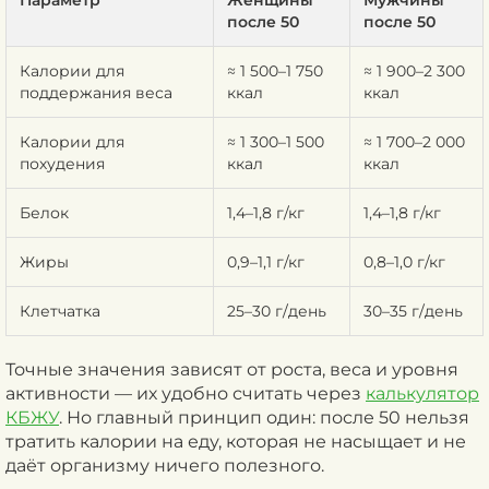
Параметр
Женщины
Мужчины
после 50
после 50
Калории для
≈ 1 500–1 750
≈ 1 900–2 300
поддержания веса
ккал
ккал
Калории для
≈ 1 300–1 500
≈ 1 700–2 000
похудения
ккал
ккал
Белок
1,4–1,8 г/кг
1,4–1,8 г/кг
Жиры
0,9–1,1 г/кг
0,8–1,0 г/кг
Клетчатка
25–30 г/день
30–35 г/день
Точные значения зависят от роста, веса и уровня
активности — их удобно считать через
калькулятор
КБЖУ
. Но главный принцип один: после 50 нельзя
тратить калории на еду, которая не насыщает и не
даёт организму ничего полезного.